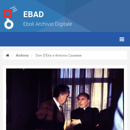
EBAD
Eboli Archivio Digitale
giorn
(tbt)
Archivio
Don D'Elia e Antonio Cassese