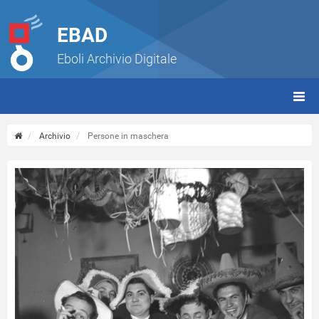
EBAD
Eboli Archivio Digitale
giorn
(tbt)
Archivio
Persone in maschera