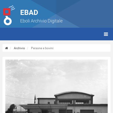
EBAD
Eboli Archivio Digitale
giorn
(tbt)
Archivio
Persone e bovini