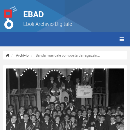
EBAD
Eboli Archivio Digitale
giorn
(tbt)
Archivio
Banda musicale composta da ragazzin...