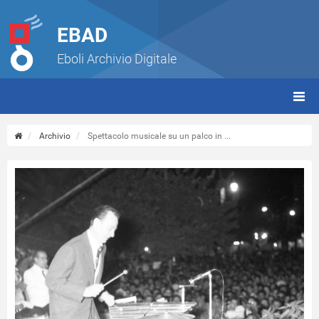
EBAD
Eboli Archivio Digitale
giorn
(tbt)
Archivio
Spettacolo musicale su un palco in ...