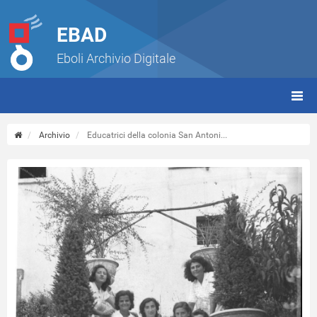
EBAD
Eboli Archivio Digitale
giorn
(tbt)
Archivio
Educatrici della colonia San Antoni...