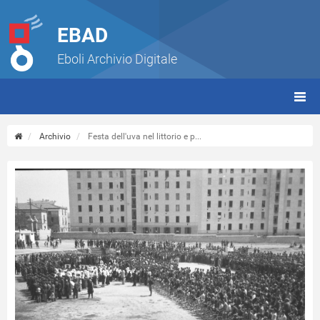
EBAD
Eboli Archivio Digitale
giorn
(tbt)
Archivio
Festa dell'uva nel littorio e p...