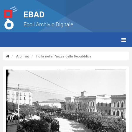
EBAD
Eboli Archivio Digitale
giorn
(tbt)
Archivio
Folla nella Piazza della Repubblica