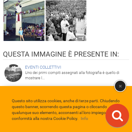
QUESTA IMMAGINE È PRESENTE IN:
EVENTI COLLETTIVI
Uno dei primi compiti assegnati alla fotografia è quello di
mostrare l...
Questo sito utilizza cookies, anche di terze parti. Chiudendo
Comune di Eboli
Servizio Bibliotecario Nazionale
Privacy policy
questo banner, scorrendo questa pagina o cliccando
Credits
qualunque suo elemento, acconsenti al loro impiego in
conformità alla nostra Cookie Policy.
Info
EBAD
Eboli Archivio Digitale