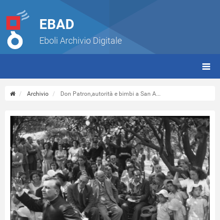
EBAD
Eboli Archivio Digitale
giorn
(tbt)
Archivio
Don Patron,autorità e bimbi a San A...