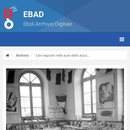
EBAD
Eboli Archivio Digitale
giorn
(tbt)
Archivio
Libri esposti nelle aule della scuo...