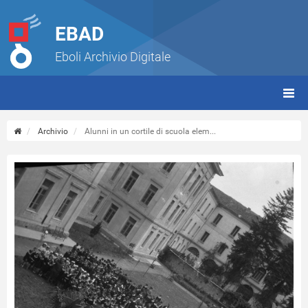
EBAD
Eboli Archivio Digitale
giorn
(tbt)
Archivio
Alunni in un cortile di scuola elem...