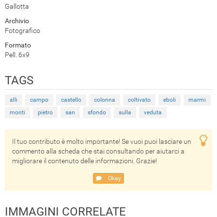
Gallotta
Archivio
Fotografico
Formato
Pell. 6x9
TAGS
alli
campo
castello
colonna
coltivato
eboli
marmi
monti
pietro
san
sfondo
sulla
veduta
Il tuo contributo è molto importante! Se vuoi puoi lasciare un
commento alla scheda che stai consultando per aiutarci a
migliorare il contenuto delle informazioni. Grazie!
Okay
IMMAGINI CORRELATE