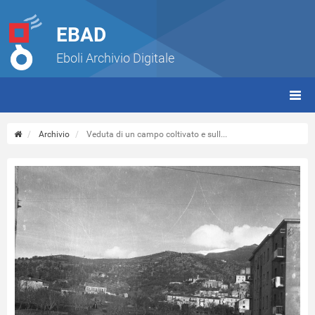
EBAD
Eboli Archivio Digitale
giorn
(tbt)
Archivio
Veduta di un campo coltivato e sull...