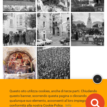
Questo sito utilizza cookies, anche di terze parti. Chiudendo
Comune di Eboli
Servizio Bibliotecario Nazionale
Privacy policy
questo banner, scorrendo questa pagina o cliccando
Credits
qualunque suo elemento, acconsenti al loro impiego in
conformità alla nostra Cookie Policy.
Info
EBAD