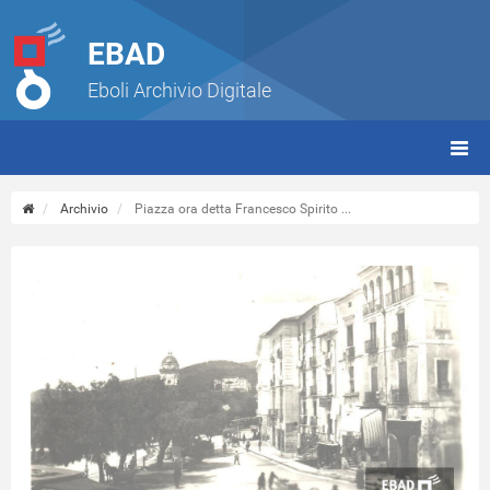
EBAD
Eboli Archivio Digitale
giorn
(tbt)
Archivio
Piazza ora detta Francesco Spirito ...