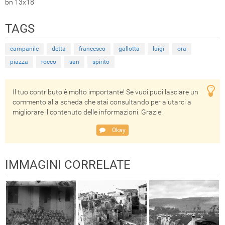
bn 13x18
TAGS
campanile
detta
francesco
gallotta
luigi
ora
piazza
rocco
san
spirito
Il tuo contributo è molto importante! Se vuoi puoi lasciare un
commento alla scheda che stai consultando per aiutarci a
migliorare il contenuto delle informazioni. Grazie!
Okay
IMMAGINI CORRELATE