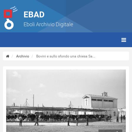
EBAD
Eboli Archivio Digitale
giorn
(tbt)
Archivio
Bovini e sullo sfondo una chiesa Sa...