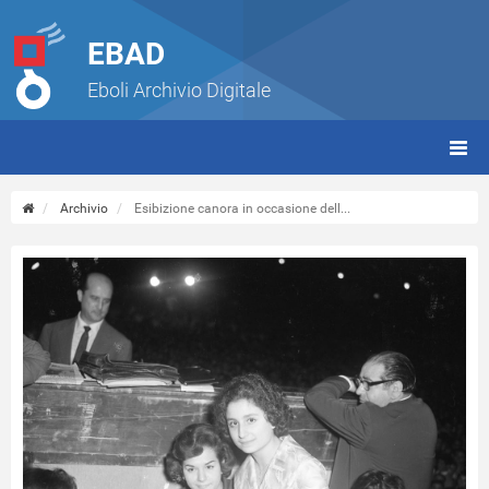
EBAD
Eboli Archivio Digitale
giorn
(tbt)
Archivio
Esibizione canora in occasione dell...