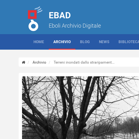
EBAD
Eboli Archivio Digitale
HOME
ARCHIVIO
BLOG
NEWS
BIBLIOTEC
Archivio
Terreni inondati dallo straripament...