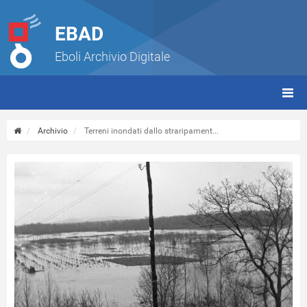
EBAD
Eboli Archivio Digitale
giorn
(tbt)
Archivio
Terreni inondati dallo straripament...