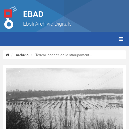
EBAD
Eboli Archivio Digitale
giorn
(tbt)
Archivio
Terreni inondati dallo straripament...