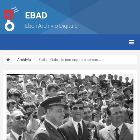
EBAD
Eboli Archivio Digitale
giorn
(tbt)
Archivio
Zottoli Gabriele con coppa e person...