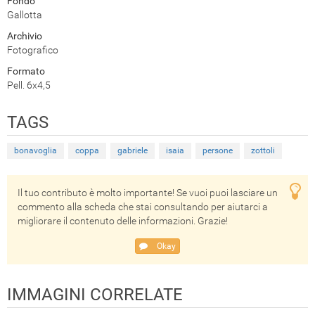
Fondo
Gallotta
Archivio
Fotografico
Formato
Pell. 6x4,5
TAGS
bonavoglia
coppa
gabriele
isaia
persone
zottoli
Il tuo contributo è molto importante! Se vuoi puoi lasciare un
commento alla scheda che stai consultando per aiutarci a
migliorare il contenuto delle informazioni. Grazie!
Okay
IMMAGINI CORRELATE