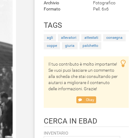
Archivio
Fotografico
Formato
Pell. 6x6
TAGS
agli
allevatori
attestati
consegna
coppe
giuria
palchetto
Il tuo contributo è molto importante!
Se vuoi puoi lasciare un commento
alla scheda che stai consultando per
aiutarci a migliorare il contenuto
delle informazioni. Grazie!
Okay
CERCA IN EBAD
INVENTARIO