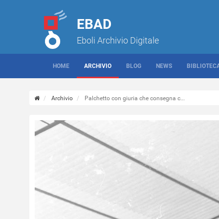
EBAD
Eboli Archivio Digitale
HOME
ARCHIVIO
BLOG
NEWS
BIBLIOTEC
Archivio
Palchetto con giuria che consegna c...