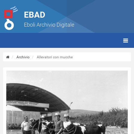
EBAD
Eboli Archivio Digitale
giorn
(tbt)
Archivio
Allevatori con mucche