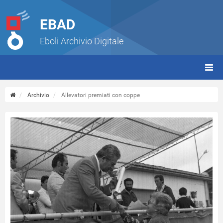
EBAD
Eboli Archivio Digitale
giorn
(tbt)
Archivio
Allevatori premiati con coppe