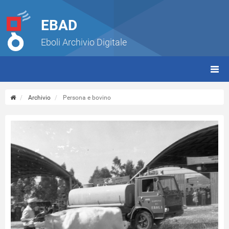
EBAD
Eboli Archivio Digitale
giorn
(tbt)
Archivio
Persona e bovino