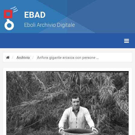
EBAD
Eboli Archivio Digitale
giorn
(tbt)
Archivio
Anfora gigante arcaica con persone ...