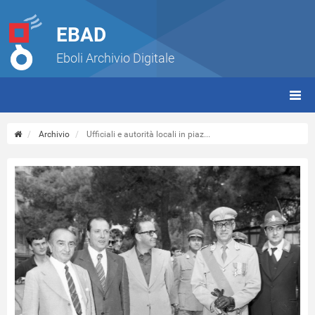
EBAD
Eboli Archivio Digitale
giorn
(tbt)
Archivio
Ufficiali e autorità locali in piaz...