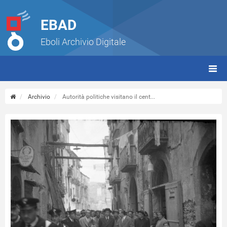
EBAD
Eboli Archivio Digitale
giorn
(tbt)
Archivio
Autorità politiche visitano il cent...