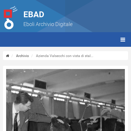
EBAD
Eboli Archivio Digitale
giorn
(tbt)
Archivio
Azienda Valsecchi con vista di stal...