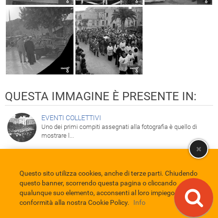
QUESTA IMMAGINE È PRESENTE IN:
EVENTI COLLETTIVI
Uno dei primi compiti assegnati alla fotografia è quello di
mostrare l...
Questo sito utilizza cookies, anche di terze parti. Chiudendo
Comune di Eboli
Servizio Bibliotecario Nazionale
Privacy policy
questo banner, scorrendo questa pagina o cliccando
Credits
qualunque suo elemento, acconsenti al loro impiego in
conformità alla nostra Cookie Policy.
Info
EBAD
Eboli Archivio Digitale