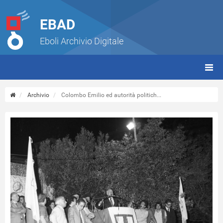
EBAD
Eboli Archivio Digitale
giorn
(tbt)
Archivio
Colombo Emilio ed autorità politich...