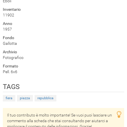
Eboli
Inventario
11902
Anno
1957
Fondo
Gallotta
Archivio
Fotografico
Formato
Pell. 6x6
TAGS
fiera
piazza
repubblica
Il tuo contributo è molto importante! Se vuoi puoi lasciare un
commento alla scheda che stai consultando per aiutarci a
migliorare il contenuto delle informazioni. Grazie!