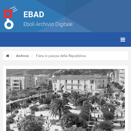
EBAD
Eboli Archivio Digitale
giorn
(tbt)
Archivio
Fiera in piazza della Repubblica