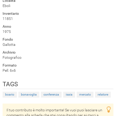
Località
Eboli
Inventario
11851
Anno
1975
Fondo
Gallotta
Archivio
Fotografico
Formato
Pell. 6x6
TAGS
boario
bonavoglia
conferenza
isaia
mercato
relatore
Il tuo contributo è molto importante! Se vuoi puoi lasciare un
commento alla scheda che stai consultando per aiutarci a