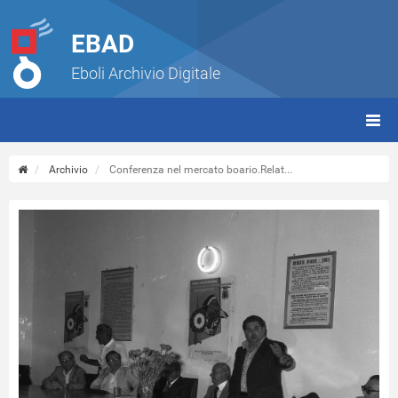
EBAD
Eboli Archivio Digitale
giorn
(tbt)
Archivio
Conferenza nel mercato boario.Relat...