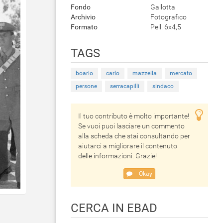
Fondo
Gallotta
Archivio
Fotografico
Formato
Pell. 6x4,5
TAGS
boario
carlo
mazzella
mercato
persone
serracapilli
sindaco
Il tuo contributo è molto importante!
Se vuoi puoi lasciare un commento
alla scheda che stai consultando per
aiutarci a migliorare il contenuto
delle informazioni. Grazie!
Okay
CERCA IN EBAD