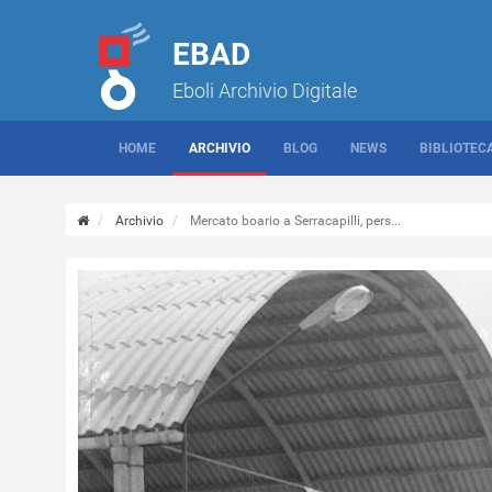
EBAD
Eboli Archivio Digitale
HOME
ARCHIVIO
BLOG
NEWS
BIBLIOTEC
Archivio
Mercato boario a Serracapilli, pers...