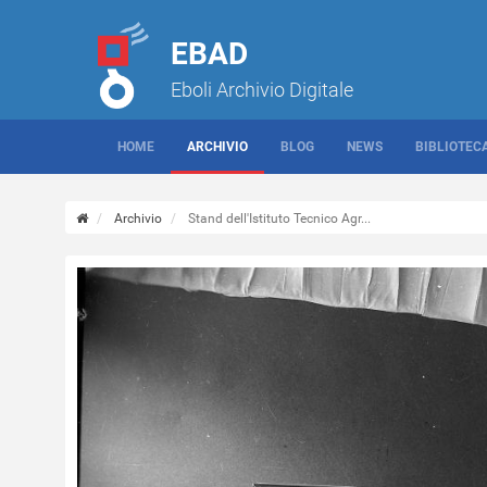
EBAD
Eboli Archivio Digitale
HOME
ARCHIVIO
BLOG
NEWS
BIBLIOTEC
Archivio
Stand dell'Istituto Tecnico Agr...