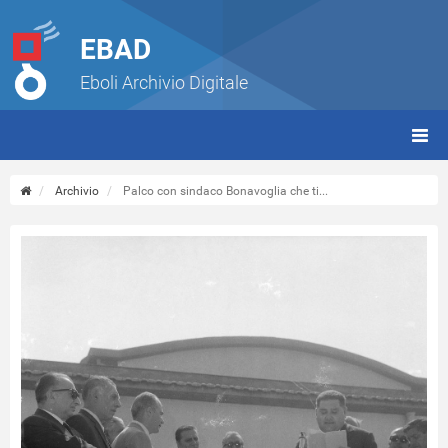
EBAD
Eboli Archivio Digitale
giorn
(tbt)
Archivio
Palco con sindaco Bonavoglia che ti...