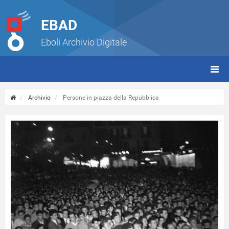
EBAD
Eboli Archivio Digitale
giorn
(tbt)
Archivio
Persone in piazza della Repubblica