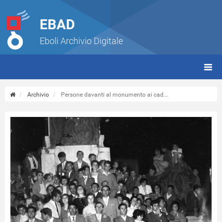
EBAD
Eboli Archivio Digitale
giorn
(tbt)
Archivio
Persone davanti al monumento ai cad...