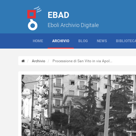
EBAD
Eboli Archivio Digitale
HOME
ARCHIVIO
BLOG
NEWS
BIBLIOTEC
Archivio
Processione di San Vito in via Apol...