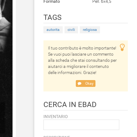
Formato
Pell. 6x4,5
TAGS
autorita
civili
religiosa
Il tuo contributo è molto importante!
Se vuoi puoi lasciare un commento
alla scheda che stai consultando per
aiutarci a migliorare il contenuto
delle informazioni. Grazie!
Okay
CERCA IN EBAD
INVENTARIO