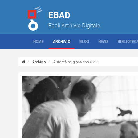
EBAD
Eboli Archivio Digitale
HOME
ARCHIVIO
BLOG
NEWS
BIBLIOTEC
Archivio
Autorità religiosa con civili