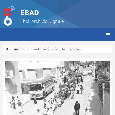
EBAD
Eboli Archivio Digitale
giorn
(tbt)
Archivio
Banda musicale seguita da corteo in...