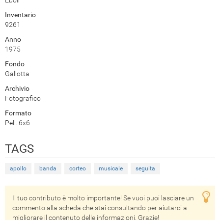
Inventario
9261
Anno
1975
Fondo
Gallotta
Archivio
Fotografico
Formato
Pell. 6x6
TAGS
apollo
banda
corteo
musicale
seguita
Il tuo contributo è molto importante! Se vuoi puoi lasciare un
commento alla scheda che stai consultando per aiutarci a
migliorare il contenuto delle informazioni. Grazie!