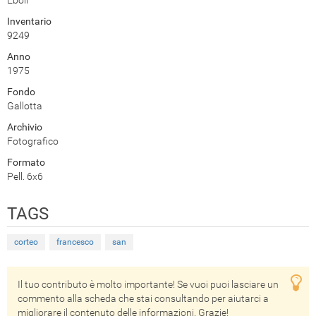
Eboli
Inventario
9249
Anno
1975
Fondo
Gallotta
Archivio
Fotografico
Formato
Pell. 6x6
TAGS
corteo
francesco
san
Il tuo contributo è molto importante! Se vuoi puoi lasciare un
commento alla scheda che stai consultando per aiutarci a
migliorare il contenuto delle informazioni. Grazie!