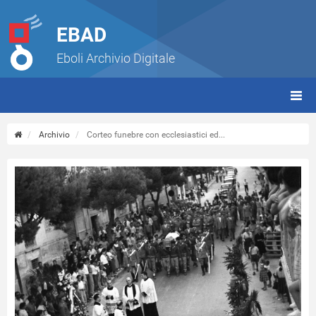
EBAD
Eboli Archivio Digitale
giorn
(tbt)
Archivio
Corteo funebre con ecclesiastici ed...