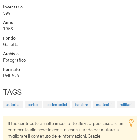
Inventario
5991
Anno
1958
Fondo
Gallotta
Archivio
Fotografico
Formato
Pell. 6x6
TAGS
autorita
corteo
ecclesiastici
funebre
matteotti
militari
Il tuo contributo è molto importante! Se vuoi puoi lasciare un
commento alla scheda che stai consultando per aiutarci a
migliorare il contenuto delle informazioni. Grazie!