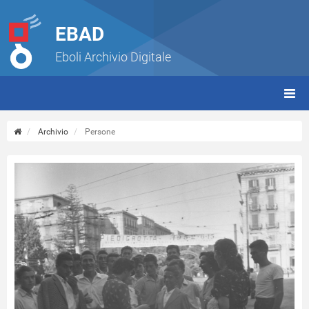
EBAD
Eboli Archivio Digitale
giorn
(tbt)
Archivio
Persone