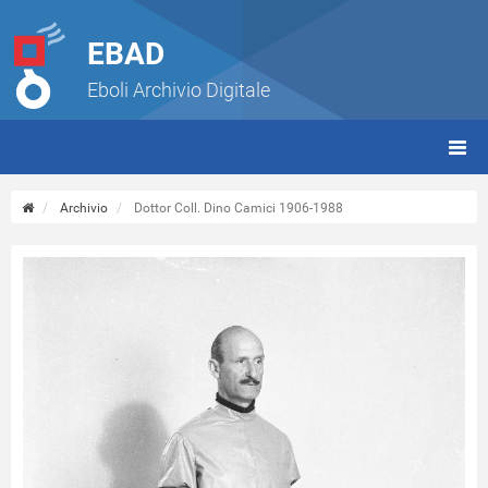
EBAD
Eboli Archivio Digitale
giorn
(tbt)
Archivio
Dottor Coll. Dino Camici 1906-1988