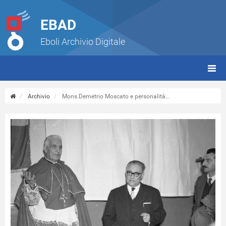
EBAD
Eboli Archivio Digitale
giorn
(tbt)
Archivio
Mons.Demetrio Moscato e personalità...