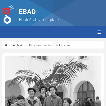
EBAD
Eboli Archivio Digitale
giorn
(tbt)
Archivio
Personale medico e civili visitano ...