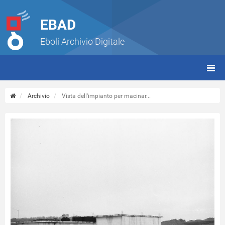
EBAD
Eboli Archivio Digitale
giorn
(tbt)
Archivio
Vista dell'impianto per macinar...