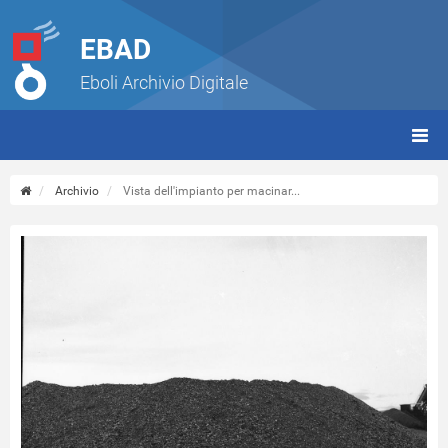
EBAD
Eboli Archivio Digitale
giorn
(tbt)
Archivio
Vista dell'impianto per macinar...