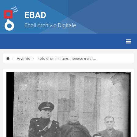
EBAD
Eboli Archivio Digitale
giorn
(tbt)
Archivio
Foto di un militare, monaco e civil...