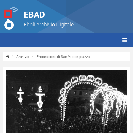
EBAD
Eboli Archivio Digitale
giorn
(tbt)
Archivio
Processione di San Vito in piazza